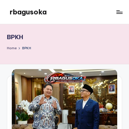
rbagusoka
Skip
to
rbagusoka
content
BPKH
Home
BPKH