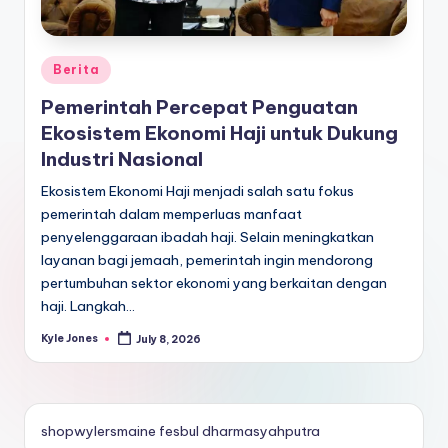
Posted
Berita
in
Pemerintah Percepat Penguatan
Ekosistem Ekonomi Haji untuk Dukung
Industri Nasional
Ekosistem Ekonomi Haji menjadi salah satu fokus
pemerintah dalam memperluas manfaat
penyelenggaraan ibadah haji. Selain meningkatkan
layanan bagi jemaah, pemerintah ingin mendorong
pertumbuhan sektor ekonomi yang berkaitan dengan
haji. Langkah…
Kyle Jones
July 8, 2026
Posted
by
shopwylersmaine
fesbul
dharmasyahputra