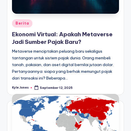
Posted
Berita
in
Ekonomi Virtual: Apakah Metaverse
Jadi Sumber Pajak Baru?
Metaverse menciptakan peluang baru sekaligus
tantangan untuk sistem pajak dunia. Orang membeli
tanah, pakaian, dan aset digital bernilai jutaan dolar.
Pertanyaannya: siapa yang berhak memungut pajak
dari transaksi ini? Beberapa…
Kyle Jones
September 12, 2025
Posted
by