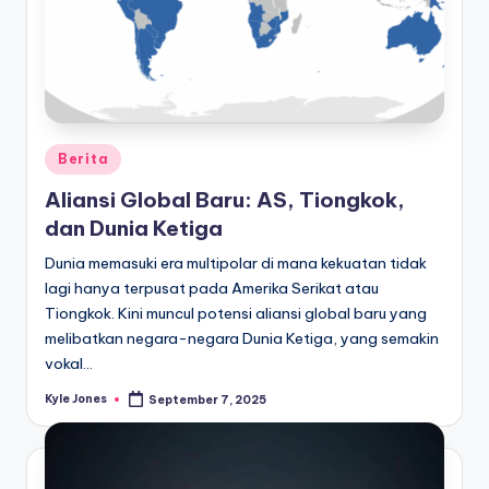
Posted
Berita
in
Aliansi Global Baru: AS, Tiongkok,
dan Dunia Ketiga
Dunia memasuki era multipolar di mana kekuatan tidak
lagi hanya terpusat pada Amerika Serikat atau
Tiongkok. Kini muncul potensi aliansi global baru yang
melibatkan negara-negara Dunia Ketiga, yang semakin
vokal…
Kyle Jones
September 7, 2025
Posted
by