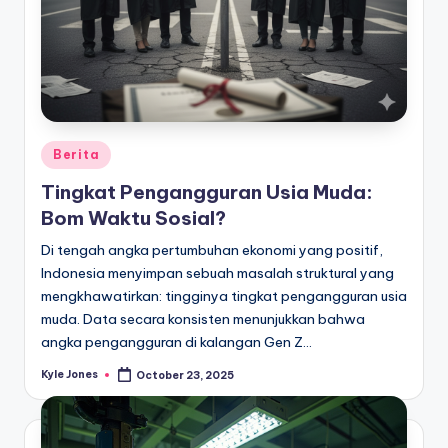
Posted
Berita
in
Tingkat Pengangguran Usia Muda:
Bom Waktu Sosial?
Di tengah angka pertumbuhan ekonomi yang positif,
Indonesia menyimpan sebuah masalah struktural yang
mengkhawatirkan: tingginya tingkat pengangguran usia
muda. Data secara konsisten menunjukkan bahwa
angka pengangguran di kalangan Gen Z…
Kyle Jones
October 23, 2025
Posted
by