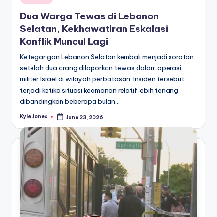
in
Dua Warga Tewas di Lebanon
Selatan, Kekhawatiran Eskalasi
Konflik Muncul Lagi
Ketegangan Lebanon Selatan kembali menjadi sorotan
setelah dua orang dilaporkan tewas dalam operasi
militer Israel di wilayah perbatasan. Insiden tersebut
terjadi ketika situasi keamanan relatif lebih tenang
dibandingkan beberapa bulan…
Kyle Jones
June 23, 2026
Posted
by