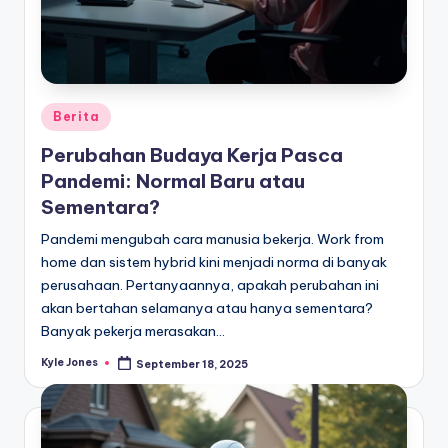
Posted
Berita
in
Perubahan Budaya Kerja Pasca
Pandemi: Normal Baru atau
Sementara?
Pandemi mengubah cara manusia bekerja. Work from
home dan sistem hybrid kini menjadi norma di banyak
perusahaan. Pertanyaannya, apakah perubahan ini
akan bertahan selamanya atau hanya sementara?
Banyak pekerja merasakan…
Kyle Jones
September 18, 2025
Posted
by