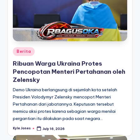
Posted
Berita
in
Ribuan Warga Ukraina Protes
Pencopotan Menteri Pertahanan oleh
Zelensky
Demo Ukraina berlangsung di sejumlah kota setelah
Presiden Volodymyr Zelensky mencopot Menteri
Pertahanan dari jabatannya. Keputusan tersebut
memicu aksi protes karena sebagian warga menilai
pergantian itu dilakukan pada saat negara…
Kyle Jones
July 16, 2026
Posted
by