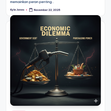
memainkan peran penting…
Kyle Jones
November 22, 2025
Posted
by