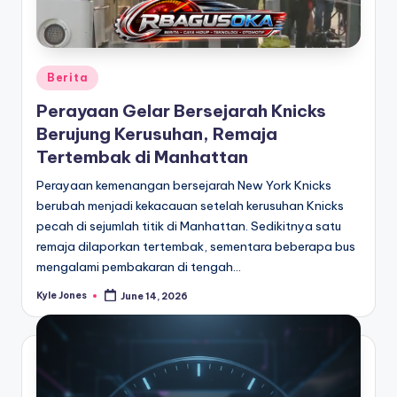
Posted
Berita
in
Perayaan Gelar Bersejarah Knicks
Berujung Kerusuhan, Remaja
Tertembak di Manhattan
Perayaan kemenangan bersejarah New York Knicks
berubah menjadi kekacauan setelah kerusuhan Knicks
pecah di sejumlah titik di Manhattan. Sedikitnya satu
remaja dilaporkan tertembak, sementara beberapa bus
mengalami pembakaran di tengah…
Kyle Jones
June 14, 2026
Posted
by