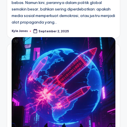
bebas. Namun kini, perannya dalam politik global
semakin besar, bahkan sering diperdebatkan: apakah
media sosial memperkuat demokrasi, atau justru menjadi
alat propaganda yang…
Kyle Jones
September 2, 2025
Posted
by