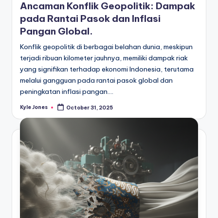
Ancaman Konflik Geopolitik: Dampak
pada Rantai Pasok dan Inflasi
Pangan Global.
Konflik geopolitik di berbagai belahan dunia, meskipun
terjadi ribuan kilometer jauhnya, memiliki dampak riak
yang signifikan terhadap ekonomi Indonesia, terutama
melalui gangguan pada rantai pasok global dan
peningkatan inflasi pangan.…
Kyle Jones
October 31, 2025
Posted
by