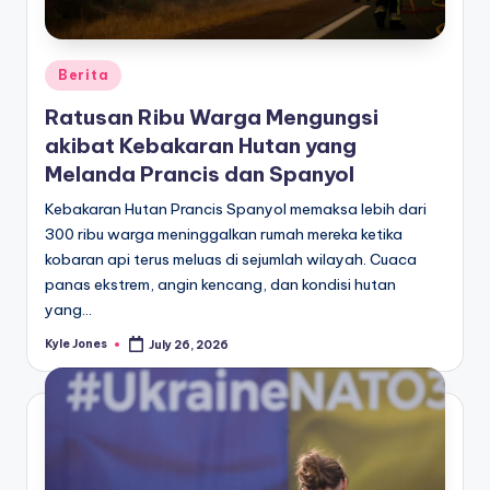
Posted
Berita
in
Ratusan Ribu Warga Mengungsi
akibat Kebakaran Hutan yang
Melanda Prancis dan Spanyol
Kebakaran Hutan Prancis Spanyol memaksa lebih dari
300 ribu warga meninggalkan rumah mereka ketika
kobaran api terus meluas di sejumlah wilayah. Cuaca
panas ekstrem, angin kencang, dan kondisi hutan
yang…
Kyle Jones
July 26, 2026
Posted
by