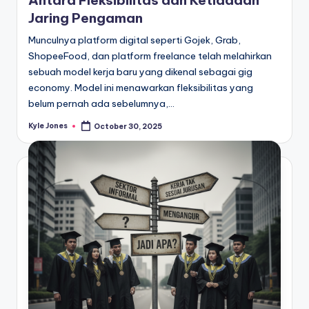
Antara Fleksibilitas dan Ketiadaan
Jaring Pengaman
Munculnya platform digital seperti Gojek, Grab,
ShopeeFood, dan platform freelance telah melahirkan
sebuah model kerja baru yang dikenal sebagai gig
economy. Model ini menawarkan fleksibilitas yang
belum pernah ada sebelumnya,…
Kyle Jones
October 30, 2025
Posted
by