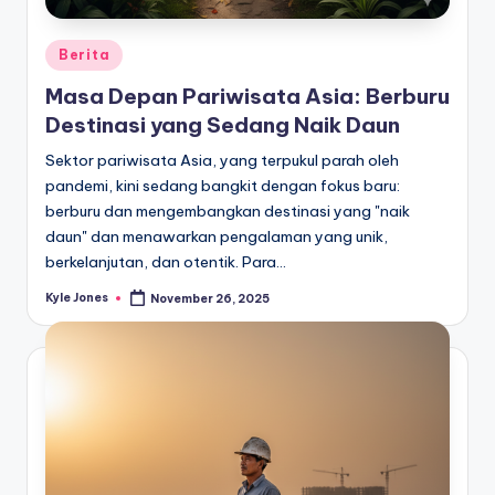
Posted
Berita
in
Masa Depan Pariwisata Asia: Berburu
Destinasi yang Sedang Naik Daun
Sektor pariwisata Asia, yang terpukul parah oleh
pandemi, kini sedang bangkit dengan fokus baru:
berburu dan mengembangkan destinasi yang "naik
daun" dan menawarkan pengalaman yang unik,
berkelanjutan, dan otentik. Para…
Kyle Jones
November 26, 2025
Posted
by