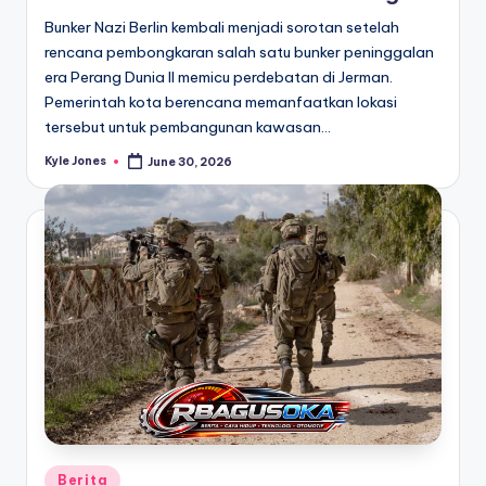
Bunker Nazi Berlin kembali menjadi sorotan setelah
rencana pembongkaran salah satu bunker peninggalan
era Perang Dunia II memicu perdebatan di Jerman.
Pemerintah kota berencana memanfaatkan lokasi
tersebut untuk pembangunan kawasan…
Kyle Jones
June 30, 2026
Posted
by
Posted
Berita