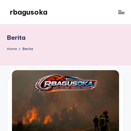
rbagusoka
Skip
to
rbagusoka
content
Berita
Home
Berita