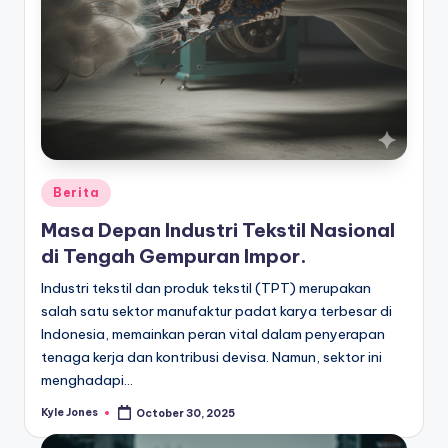
Posted
Berita
in
Masa Depan Industri Tekstil Nasional
di Tengah Gempuran Impor.
Industri tekstil dan produk tekstil (TPT) merupakan
salah satu sektor manufaktur padat karya terbesar di
Indonesia, memainkan peran vital dalam penyerapan
tenaga kerja dan kontribusi devisa. Namun, sektor ini
menghadapi…
Kyle Jones
October 30, 2025
Posted
by