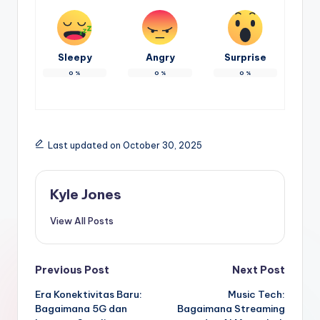
Sleepy
Angry
Surprise
0
%
0
%
0
%
Last updated on October 30, 2025
Kyle Jones
View All Posts
Post
Previous Post
Next Post
Era Konektivitas Baru:
Music Tech:
navigation
Bagaimana 5G dan
Bagaimana Streaming