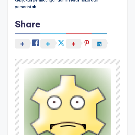
kebijakan perlindungan dan insentif fiskal dari
pemerintah.
Share