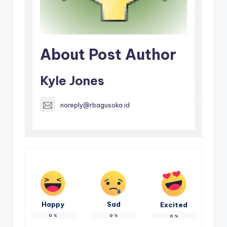
About Post Author
Kyle Jones
noreply@rbagusoka.id
Happy
Sad
Excited
0
%
0
%
0
%