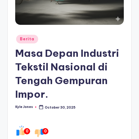
Posted
Berita
in
Masa Depan Industri
Tekstil Nasional di
Tengah Gempuran
Impor.
Kyle Jones
October 30, 2025
Posted
by
0
0