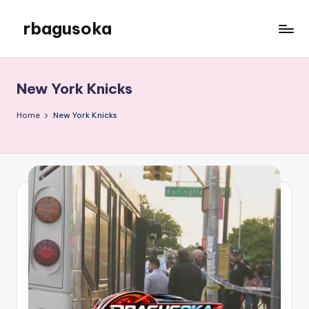
rbagusoka
Skip
to
rbagusoka
content
New York Knicks
Home
New York Knicks