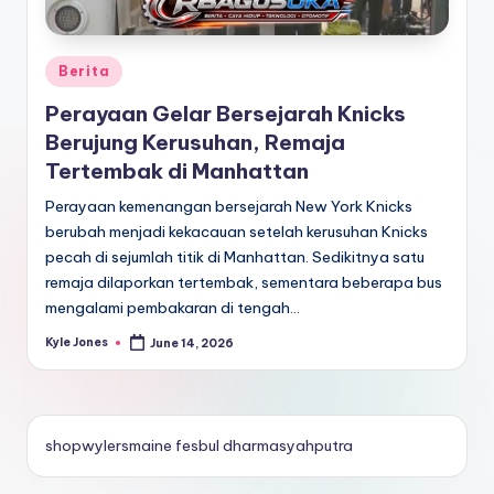
Posted
Berita
in
Perayaan Gelar Bersejarah Knicks
Berujung Kerusuhan, Remaja
Tertembak di Manhattan
Perayaan kemenangan bersejarah New York Knicks
berubah menjadi kekacauan setelah kerusuhan Knicks
pecah di sejumlah titik di Manhattan. Sedikitnya satu
remaja dilaporkan tertembak, sementara beberapa bus
mengalami pembakaran di tengah…
Kyle Jones
June 14, 2026
Posted
by
shopwylersmaine
fesbul
dharmasyahputra