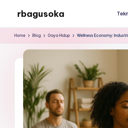
rbagusoka
Tekn
Skip
to
rbagusoka
content
Home
Blog
Gaya Hidup
Wellness Economy: Industr