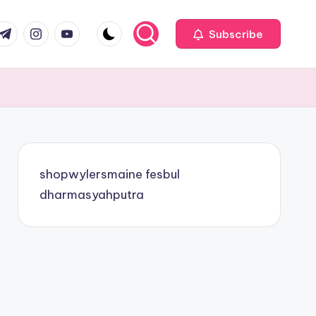
com
r.com
.me
instagram.com
youtube.com
Subscribe
shopwylersmaine
fesbul
dharmasyahputra