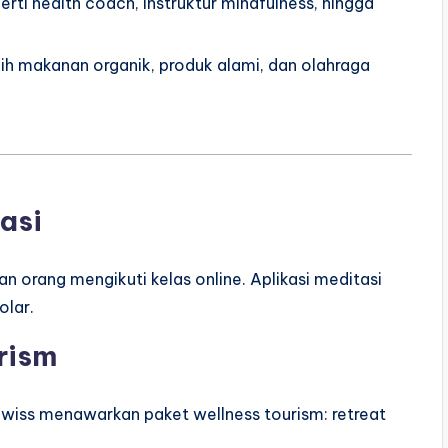
erti health coach, instruktur mindfulness, hingga
ih makanan organik, produk alami, dan olahraga
asi
n orang mengikuti kelas online. Aplikasi meditasi
olar.
rism
a Swiss menawarkan paket wellness tourism: retreat